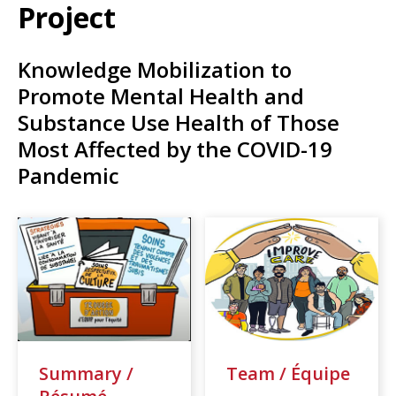
Resources
Project
Events
Knowledge Mobilization to
Action Kit
Promote Mental Health and
Contact
Substance Use Health of Those
Most Affected by the COVID-19
Online Courses
Pandemic
Summary /
Team / Équipe