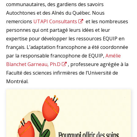
Resources
communautaires, des gardiens des savoirs
Autochtones et des Aînés du Québec. Nous
Events
remercions
UTAPI Consultants
et les nombreuses
Action Kit
personnes qui ont partagé leurs idées et leur
expertise pour développer les ressources EQUIP en
Contact
français. L’adaptation francophone a été coordonnée
Online Courses
par la responsable francophone de EQUIP,
Amélie
Blanchet Garneau, Ph.D
, professeure agrégée à la
Faculté des sciences infirmières de l’Université de
Montréal.