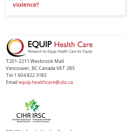
violence?
T201-2211 Wesbrook Mall
Vancouver
,
BC
Canada
V6T 2B5
Tel 1 604 822 3183
Email
equip.healthcare@ubc.ca